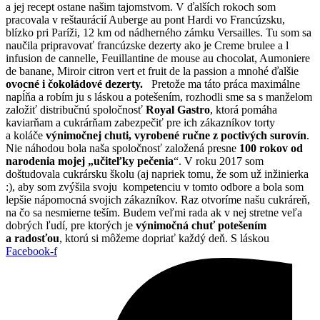
a jej recept ostane našim tajomstvom. V ďalších rokoch som
pracovala v reštaurácií Auberge au pont Hardi vo Francúzsku,
blízko pri Paríži, 12 km od nádherného zámku Versailles. Tu som sa
naučila pripravovať francúzske dezerty ako je Creme brulee a l
infusion de cannelle, Feuillantine de mouse au chocolat, Aumoniere
de banane, Miroir citron vert et fruit de la passion a mnohé ďalšie
ovocné i čokoládové dezerty.
Pretože ma táto práca maximálne
napĺňa a robím ju s láskou a potešením, rozhodli sme sa s manželom
založiť distribučnú spoločnosť
Royal Gastro
, ktorá pomáha
kaviarňam a cukrárňam zabezpečiť pre ich zákazníkov torty
a koláče
výnimočnej chuti, vyrobené ručne z poctivých surovín
.
Nie náhodou bola naša spoločnosť založená presne
100 rokov od
narodenia mojej „učiteľky pečenia
“. V roku 2017 som
doštudovala cukrársku školu (aj napriek tomu, že som už inžinierka
:), aby som zvýšila svoju kompetenciu v tomto odbore a bola som
lepšie nápomocná svojich zákazníkov. Raz otvoríme našu cukráreň,
na čo sa nesmierne teším. Budem veľmi rada ak v nej stretne veľa
dobrých ľudí, pre ktorých je
výnimočná chuť potešením
a radosťou
, ktorú si môžeme dopriať každý deň. S láskou
Facebook-f