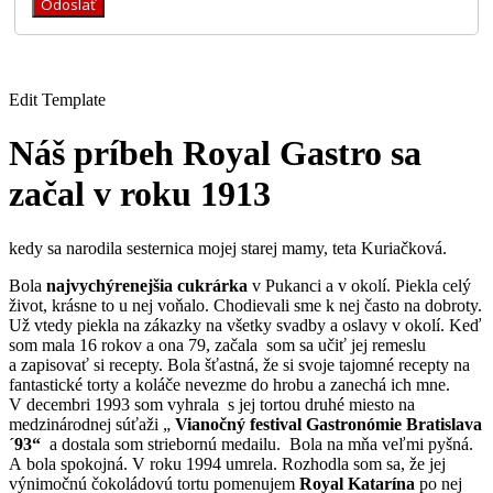
Odoslať
Edit Template
Náš príbeh Royal Gastro sa
začal v roku 1913
kedy sa narodila sesternica mojej starej mamy, teta Kuriačková.
Bola
najvychýrenejšia cukrárka
v Pukanci a v okolí. Piekla celý
život, krásne to u nej voňalo. Chodievali sme k nej často na dobroty.
Už vtedy piekla na zákazky na všetky svadby a oslavy v okolí. Keď
som mala 16 rokov a ona 79, začala som sa učiť jej remeslu
a zapisovať si recepty. Bola šťastná, že si svoje tajomné recepty na
fantastické torty a koláče nevezme do hrobu a zanechá ich mne.
V decembri 1993 som vyhrala s jej tortou druhé miesto na
medzinárodnej súťaži „
Vianočný festival Gastronómie Bratislava
´93“
a dostala som striebornú medailu. Bola na mňa veľmi pyšná.
A bola spokojná. V roku 1994 umrela.
Rozhodla som sa, že jej
výnimočnú čokoládovú tortu pomenujem
Royal Katarína
po nej