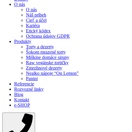
O nás
O nás
Náš príbeh
Cieľ a účel
Kariéra
Etický kódex
Ochrana údajov GDPR
Produkty
Torty a dezerty
Šokom mrazené torty
Miškine domáce sirupy
Raw vegánske tortičky
Zmrzlinové dezerty
Nealko nápoje “On Lemon”
Panini
Referencie
Rozvozné linky
Blog
Kontakt
e-SHOP