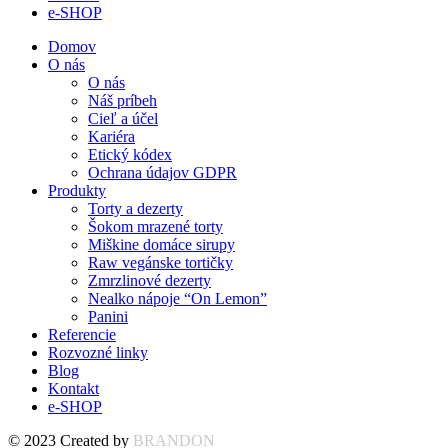
e-SHOP
Domov
O nás
O nás
Náš príbeh
Cieľ a účel
Kariéra
Etický kódex
Ochrana údajov GDPR
Produkty
Torty a dezerty
Šokom mrazené torty
Miškine domáce sirupy
Raw vegánske tortičky
Zmrzlinové dezerty
Nealko nápoje “On Lemon”
Panini
Referencie
Rozvozné linky
Blog
Kontakt
e-SHOP
© 2023 Created by
BRANDON