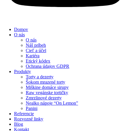
Domov
O nás
O nás
Náš príbeh
Cieľ a účel
Kariéra
Etický kódex
Ochrana údajov GDPR
Produkty
Torty a dezerty
Šokom mrazené torty
Miškine domáce sirupy
Raw vegánske tortičky
Zmrzlinové dezerty
Nealko nápoje “On Lemon”
Panini
Referencie
Rozvozné linky
Blog
Kontakt