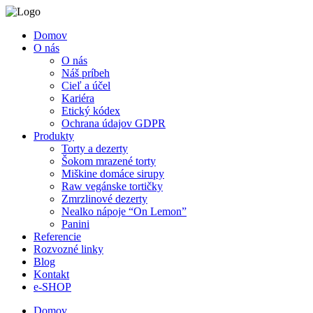
Domov
O nás
O nás
Náš príbeh
Cieľ a účel
Kariéra
Etický kódex
Ochrana údajov GDPR
Produkty
Torty a dezerty
Šokom mrazené torty
Miškine domáce sirupy
Raw vegánske tortičky
Zmrzlinové dezerty
Nealko nápoje “On Lemon”
Panini
Referencie
Rozvozné linky
Blog
Kontakt
e-SHOP
Domov